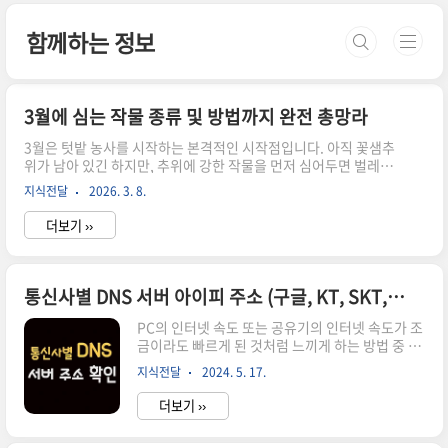
본문 바로가기
함께하는 정보
3월에 심는 작물 종류 및 방법까지 완전 총망라
3월은 텃밭 농사를 시작하는 본격적인 시작점입니다. 아직 꽃샘추
위가 남아 있긴 하지만, 추위에 강한 작물을 먼저 심어두면 벌레와
잡초 걱정 없이 초반을 유리하게 가져갈 수 있습니다. 이번 글에서
지식전달
2026. 3. 8.
는 3월에 심기 좋은 텃밭 작물 10가지를 정리해 보았습니다.📌 3월
텃밭, 이것만 기억하세요3월은 기온이 아직 낮기 때문에 호냉성(서
더보기 ››
늘한 기후를 좋아하는) 작물 위주로 시작하는 것이 좋습니다. 한파
예보가 있을 때는 부직포나 비닐 멀칭으로 냉해를 예방해 주세요.3
월에 심는 작물 10가지 한눈에 보기 작물파종 시기수확 시기난이도
상추3월 초~파종 후 40~50일⭐ 쉬움시금치3월 초~파종 후 30~40
통신사별 DNS 서버 아이피 주소 (구글, KT, SKT, 유플러스)
일⭐ 쉬움감자3월 중순~하순6월 중하순⭐⭐ 보통완두콩3월 중순~4
월 상순5~6월⭐⭐ 보통대파3월 초~2~3개월 후⭐..
PC의 인터넷 속도 또는 공유기의 인터넷 속도가 조
금이라도 빠르게 된 것처럼 느끼게 하는 방법 중 하
나는 인터넷을 할 때 중요한 것 중 하나인 DNS 서
지식전달
2024. 5. 17.
버를 직접 지정해 주는 것입니다.통신사별 DNS 서
버 아이피 주소우리나라에서는 KT의 서버가 가장
더보기 ››
빠르다고 알려져 있죠. DNS 서버라는 것은 우리가
Daum.net 을 이용한다고 할 때, 이곳의 IP주소는