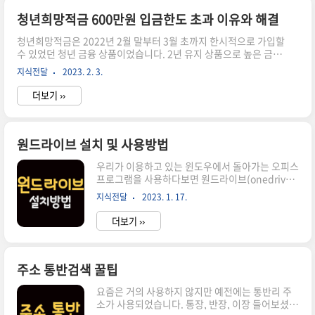
모르잖아요? 기본적으로 통신은 IP주소로 이루어
집니다. 우리가 숫자를 다 기억하지 못하니까 저 주
청년희망적금 600만원 입금한도 초과 이유와 해결
소를 입력하면 실제 서버의 숫자로 된 주소는 이것
청년희망적금은 2022년 2월 말부터 3월 초까지 한시적으로 가입할
입니다라고 대응을 해 주는 서비스가 바로 DNS 서
수 있었던 청년 금융 상품이었습니다. 2년 유지 상품으로 높은 금리
버입니다.그럼 각 통신사별 DNS 서버 주소는 어떻
(5%)와 더불어 은행별 추가 우대금리, 그리고 정부에서 지원해 주
게 되는지 아래 참조해서 세팅하시기 바랍니다.구
지식전달
2023. 2. 3.
는 장려금까지 감안하면 연이율 10%에 가까운 이자를 받을 수 있어
글 DNS 서버기본 DNS 서버 : 8.8.8.8보조 DNS ..
서 인기가 정말 많았습니다. 이제 1년차가 되어 가면서 청년희망적
더보기 ››
금 입금한도 초과 문제가 뜨는 분들이 있는데, 그 이유와 해결 방법
을 정리해 보겠습니다. 청년희망적금 600만원 입금한도 청년희망
적금 상품은 월 불입액 최대 50만원 한도 내에서 자유롭게 낼 수 있
는 상품입니다. 그런데 다들 월한도에만 집중을 해서 년한도를 생각
원드라이브 설치 및 사용방법
하지 못하는 것 같습니다. 월 한도는 50만원이고 1년 한도는 600만
우리가 이용하고 있는 윈도우에서 돌아가는 오피스
원입니다. 그 금액을 최대로 설정한 상태에서 정부 ..
프로그램을 사용하다보면 원드라이브(onedrive)
라는 것을 볼 수 있습니다. 마이크로소프트사에서
지식전달
2023. 1. 17.
운영하는 클라우드 솔루션인데, 윈도우를 개발한
곳에서 만든 클라우드라 다른 서비스보다 훨씬 더
더보기 ››
하드 디스크를 사용하는 것과 비슷한 서비스여서
추천합니다. 원드라이브 설치 원드라이브를 설치
하는 것은 어렵지 않습니다. 잘 정리된 블로그 내용
을 따라서 설치하기만 하면 됩니다. 설치가 완료되
주소 통반검색 꿀팁
면 윈도우 탐색기에서 일반 폴더를 사용하는 것과
요즘은 거의 사용하지 않지만 예전에는 통반리 주
완전히 똑같이 사용할 수 있습니다. 이것이 클라우
소가 사용되었습니다. 통장, 반장, 이장 들어보셨
드 서비스이기 때문에 하나의 피씨에서만 이용하는