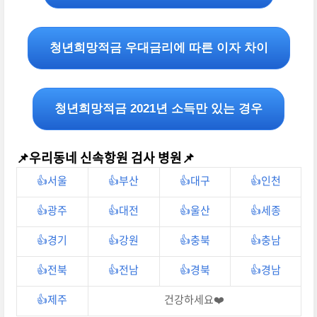
청년희망적금 우대금리에 따른 이자 차이
청년희망적금 2021년 소득만 있는 경우
📌우리동네 신속항원 검사 병원
📌
👍서울
👍부산
👍대구
👍인천
👍광주
👍대전
👍울산
👍세종
👍경기
👍강원
👍충북
👍충남
👍전북
👍전남
👍경북
👍경남
👍제주
건강하세요❤️